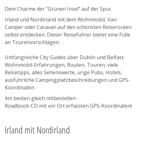
Links
Dem Charme der "Grünen Insel" auf der Spur.
Updates
Irland und Nordirland mit dem Wohnmobil, Van-
Mobil Reisen Extra
Camper oder Caravan auf den schönsten Reiserouten
selbst entdecken. Dieser Reiseführer bietet eine Fülle
GPS Roadbook
an Tourenvorschlägen.
Checkliste
Umfangreiche City Guides über Dublin und Belfast.
Wohnmobil-Erfahrungen, Routen, Touren, viele
Online Shop
Reisetipps, alles Sehenswerte, urige Pubs, Hotels,
Blog
ausführliche Campingplatzbeschreibungen und GPS-
Koordinaten.
Kontakt
Am besten gleich mitbestellen:
Roadbook-CD mit vor Ort erfassten GPS-Koordinaten!
Irland mit Nordirland