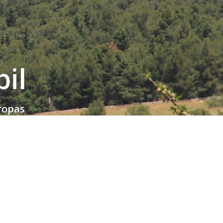
il
ropas