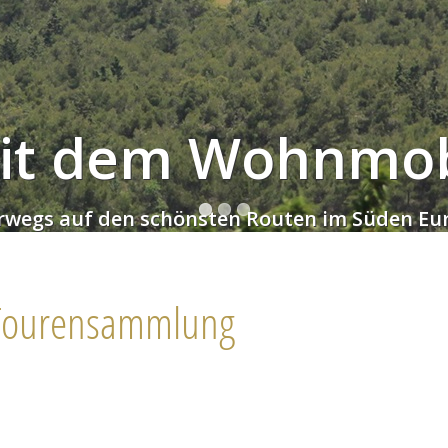
it dem Wohnmob
rwegs auf den schönsten Routen im Süden Eu
 Tourensammlung