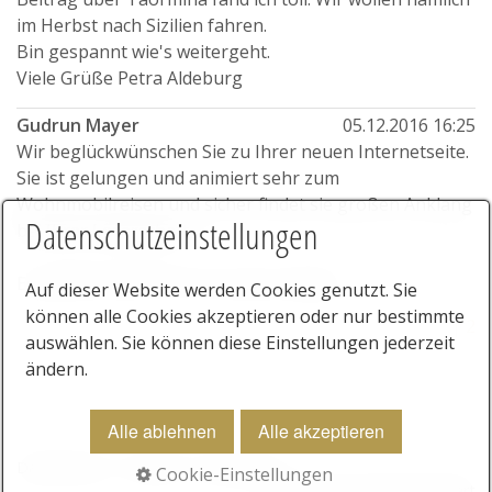
im Herbst nach Sizilien fahren.
Bin gespannt wie's weitergeht.
Viele Grüße Petra Aldeburg
Gudrun Mayer
05.12.2016 16:25
Wir beglückwünschen Sie zu Ihrer neuen Internetseite.
Sie ist gelungen und animiert sehr zum
Wohnmobilreisen und sicher findet sie großen Anklang
Datenschutzeinstellungen
bei Ihrer Leserschaft.
Es grüßt herzlich Ihr Fan Gudrun Mayer
Auf dieser Website werden Cookies genutzt. Sie
können alle Cookies akzeptieren oder nur bestimmte
1
|
2
auswählen. Sie können diese Einstellungen jederzeit
ändern.
Alle ablehnen
Alle akzeptieren
Datenschutz
Kontakt
Impressum
Cookie-Einstellungen
© 2025 Rau Verlag Stuttgart