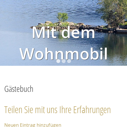
Gästebuch
Reiseführer
Mit dem
GPS Roadbook
Checkliste
Wohnmobil
Online Shop
Blog
unterwegs auf den schönsten Routen Europas
Kontakt
Gästebuch
Teilen Sie mit uns Ihre Erfahrungen
Neuen Eintrag hinzufügen