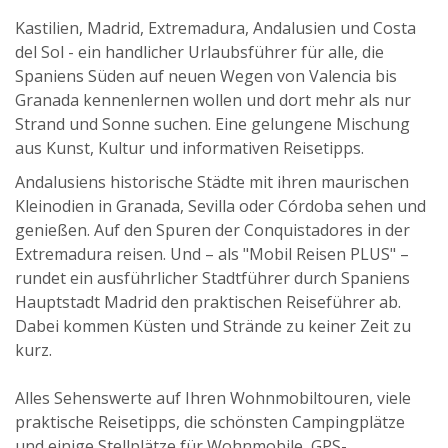
Spanien Süd
Kastilien, Madrid, Extremadura, Andalusien und Costa
Toskana
del Sol - ein handlicher Urlaubsführer für alle, die
Umbrien & Marken
Spaniens Süden auf neuen Wegen von Valencia bis
Granada kennenlernen wollen und dort mehr als nur
Europa Mitte und West
Strand und Sonne suchen. Eine gelungene Mischung
Europa Ost
aus Kunst, Kultur und informativen Reisetipps.
USA
Andalusiens historische Städte mit ihren maurischen
Kleinodien in Granada, Sevilla oder Córdoba sehen und
Links
genießen. Auf den Spuren der Conquistadores in der
Updates
Extremadura reisen. Und – als "Mobil Reisen PLUS" –
Mobil Reisen Extra
rundet ein ausführlicher Stadtführer durch Spaniens
Hauptstadt Madrid den praktischen Reiseführer ab.
GPS Roadbook
Dabei kommen Küsten und Strände zu keiner Zeit zu
kurz.
Checkliste
Alles Sehenswerte auf Ihren Wohnmobiltouren, viele
Online Shop
praktische Reisetipps, die schönsten Campingplätze
und einige Stellplätze für Wohnmobile, GPS-