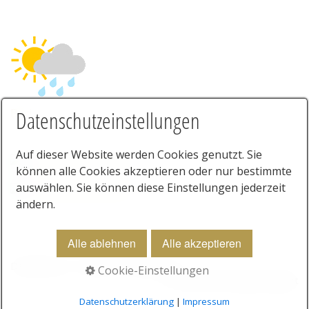
Bari
Datenschutzeinstellungen
Auf dieser Website werden Cookies genutzt. Sie
können alle Cookies akzeptieren oder nur bestimmte
auswählen. Sie können diese Einstellungen jederzeit
ändern.
Alle ablehnen
Alle akzeptieren
Datenschutz
Kontakt
Impressum
Cookie-Einstellungen
© 2025 Rau Verlag Stuttgart
Datenschutzerklärung
|
Impressum