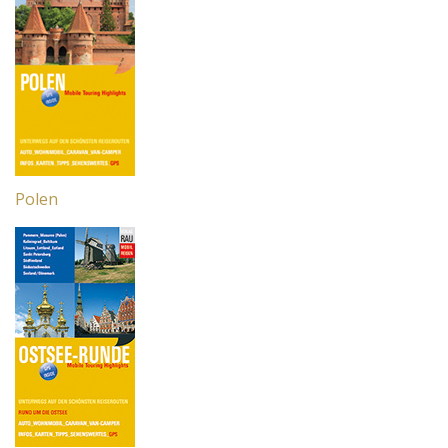
Mobil Reisen Extra
GPS Roadbook
Checkliste
Online Shop
Blog
Polen
Kontakt