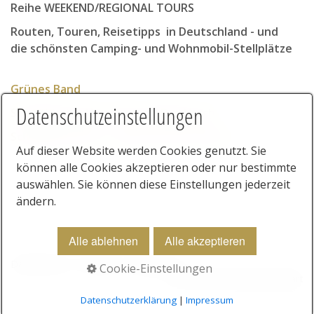
Reihe WEEKEND/REGIONAL TOURS
Neuerscheinungen
Routen, Touren, Reisetipps in Deutschland - und
Deutschland
die schönsten Camping- und Wohnmobil-Stellplätze
Grünes Band
Schwäbische Alb - Lautertal und Lonetal
Grünes Band
Schwäbische Alb - Rund um Bad Urach
Datenschutzeinstellungen
Schwäbische Alb - Rund um Bad Urach
Europa
Schwäbische Alb - Lautert
al und Lonetal
Auf dieser Website werden Cookies genutzt. Sie
USA
können alle Cookies akzeptieren oder nur bestimmte
Links
auswählen. Sie können diese Einstellungen jederzeit
Updates
ändern.
Mobil Reisen Extra
Alle ablehnen
Alle akzeptieren
GPS Roadbook
Datenschutz
Kontakt
Impressum
Cookie-Einstellungen
© 2025 Rau Verlag Stuttgart
Checkliste
Datenschutzerklärung
|
Impressum